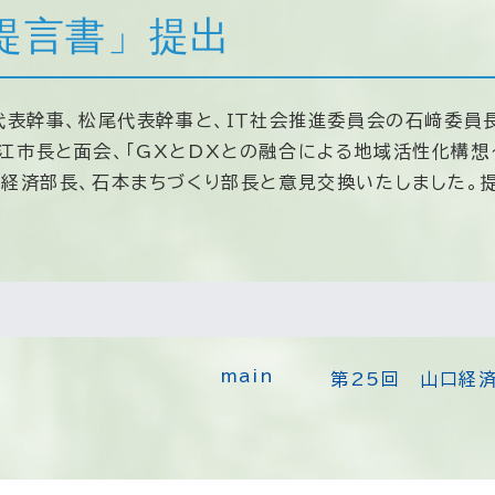
提言書」提出
代表幹事、松尾代表幹事と、ＩＴ社会推進委員会の石﨑委員
江市長と面会、「GXとDXとの融合による地域活性化構想
業経済部長、石本まちづくり部長と意見交換いたしました。
main