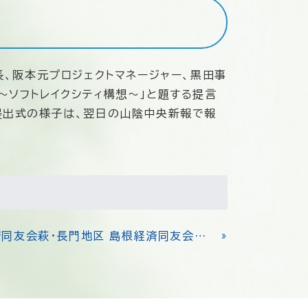
長、阪本元プロジェクトマネージャー、黒田事
～ソフトレイクシティ構想～」と題する提言
提出式の様子は、翌日の山陰中央新報で報
»
第25回 山口経済同友会萩・長門地区 島根経済同友会石西支部・石央支部交流懇談会